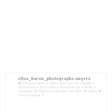
elisa_baron_photographe.angers
📸 Photographe à Villevêque (49)
👶 Famille •
Grossesse • Portraits • Nouveau-né • Bébé •
Animaux
🆔 Photos d’identité sur RDV
📅 Infos &
réservations 👇