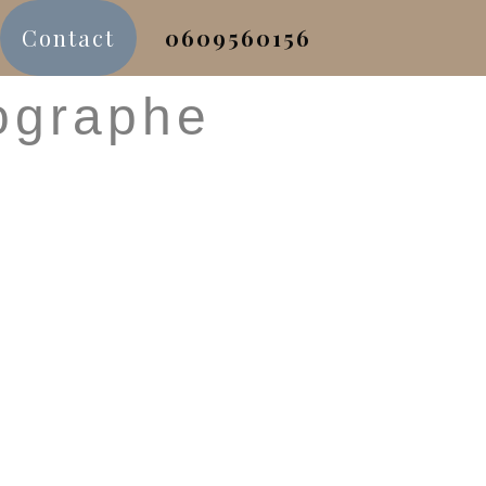
Contact
0609560156
ographe