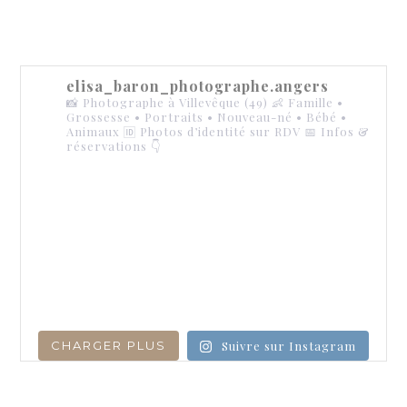
elisa_baron_photographe.angers
📸 Photographe à Villevêque (49)
👶 Famille •
Grossesse • Portraits • Nouveau-né • Bébé •
Animaux
🆔 Photos d’identité sur RDV
📅 Infos &
réservations 👇
CHARGER PLUS
Suivre sur Instagram