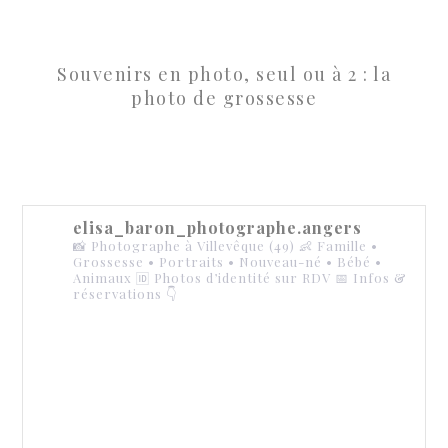
Souvenirs en photo, seul ou à 2 : la
photo de grossesse
elisa_baron_photographe.angers
📸 Photographe à Villevêque (49)
👶 Famille •
Grossesse • Portraits • Nouveau-né • Bébé •
Animaux
🆔 Photos d’identité sur RDV
📅 Infos &
réservations 👇