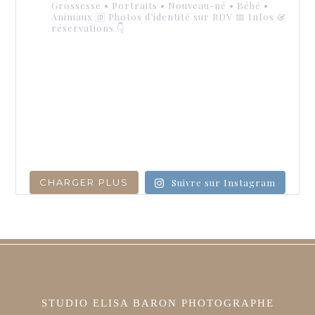
Grossesse • Portraits • Nouveau-né • Bébé •
Animaux
🆔 Photos d’identité sur RDV
📅 Infos &
réservations 👇
CHARGER PLUS
Suivre sur Instagram
STUDIO ELISA BARON PHOTOGRAPHE